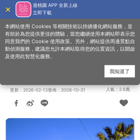
跳
遊桃園 APP 全新上線
到
立即下載
導覽
關閉
主
桃園觀光導覽網
首頁
>
想去的地方
>
住宿
>
旅館與民宿
要
本網站使用 Cookies 等相關技術以持續優化網站服務，並
內
有助於為您提供更佳的體驗，當您繼續使用本網站即表示您
容
同意我們的 Cookie 使用政策。另外，網站提供周邊景點自
黃金海岸商務旅館(2
區
動偵測服務，建議您允許本網站取得您的位置資訊，以開啟
塊
及使用此智慧化服務。
星)
我知道了
人氣：2.6萬
更新：2026-02-13
發佈：2008-10-21