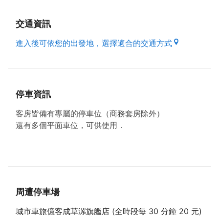
０公里處，是一個理想的環島旅行的起點．
旅館介紹
交通資訊
本旅館把單調的住宿發展出了另一種主題風情．獨特的
上下樓層設計，讓旅客多了更多的安全與舒適感，另類
進入後可依您的出發地，選擇適合的交通方式
的主題也給了客人逃離塵囂的小確幸．旅館不在只是一
個休息點，而是旅程上的充電站．
景點介紹
桃園就像是台灣的大門，因為桃園國際機場是他們踏上
停車資訊
台灣的第一個景點．台灣得天獨厚的地形，讓世人們驚
嘆，西部擁有美地的海岸線，東部有蜿蜒崎嶇的自然山
客房皆備有專屬的停車位（商務套房除外）
景．這樣無語倫比的自然景觀是世上少有的自然寶藏．
還有多個平面車位，可供使用．
那也是為何台灣擁有寶島（formosa）這個美名．
習慣了城市的喧囂，讓國際級的旅人，選擇了台灣來逃
離壓力的生活．既然來到美麗的寶島，何不放縱自己來
場無拘無束的自然景觀之旅？在黃金海岸內充分的休
息，把一身飛行的勞累一掃而空，讓身體充分的休息，
以便能好好地享受這段台灣奇幻的美景之旅．當然在您
周遭停車場
結束環島之旅時，別忘了回來本館好好的放鬆一下身
城市車旅億客成草漯旗艦店 (全時段每 30 分鐘 20 元)
心．