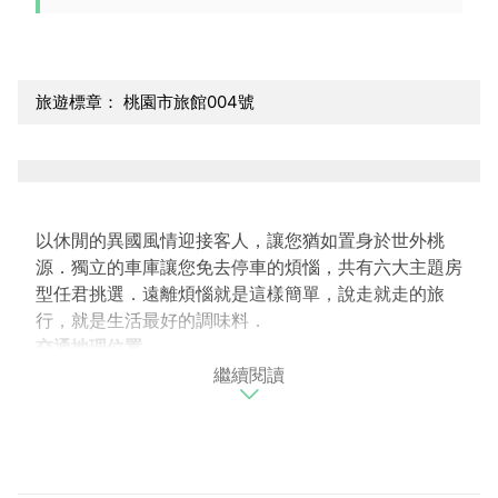
旅遊標章： 桃園市旅館004號
以休閒的異國風情迎接客人，讓您猶如置身於世外桃
源．獨立的車庫讓您免去停車的煩惱，共有六大主題房
型任君挑選．遠離煩惱就是這樣簡單，說走就走的旅
行，就是生活最好的調味料．
交通地理位置
繼續閱讀
黃金海岸坐落於純樸的草漯地區，距離機場約２０分鐘
車程，鄰近繁忙的觀音工業區，是一個聚集眾多不同景
點的特殊區域．想要回到市區的生活，２０分鐘車程就
能夠到達華泰名品城、桃園高鐵、青埔棒球場、機場捷
運等設施．若想要來趟自然之旅，本館靠近西濱公路４