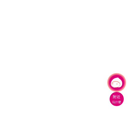
有事問小桃，一起遊桃園
附近
玩什麼