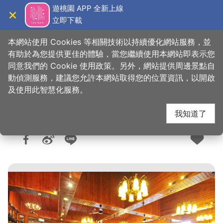
跳
遊桃園 APP 全新上線
到
立即下載
導覽
關閉
主
桃園觀光導覽網
首頁
>
想去的地方
>
住宿
>
旅館與民宿
要
本網站使用 Cookies 等相關技術以持續優化網站服務，並
內
有助於為您提供更佳的體驗，當您繼續使用本網站即表示您
容
同意我們的 Cookie 使用政策。另外，網站提供周邊景點自
拓荒者木屋
區
動偵測服務，建議您允許本網站取得您的位置資訊，以開啟
塊
及使用此智慧化服務。
我知道了
人氣：3481
更新：2025-09-09
發佈：2021-03-31