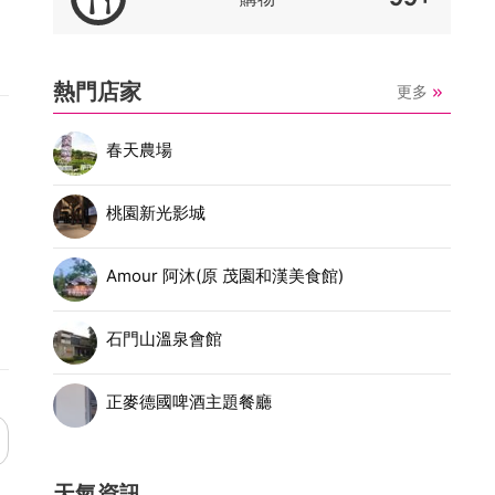
熱門店家
更多
春天農場
桃園新光影城
Amour 阿沐(原 茂園和漢美食館)
石門山溫泉會館
正麥德國啤酒主題餐廳
天氣資訊