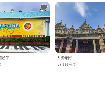
體驗館
大溪老街
尺
336 公尺