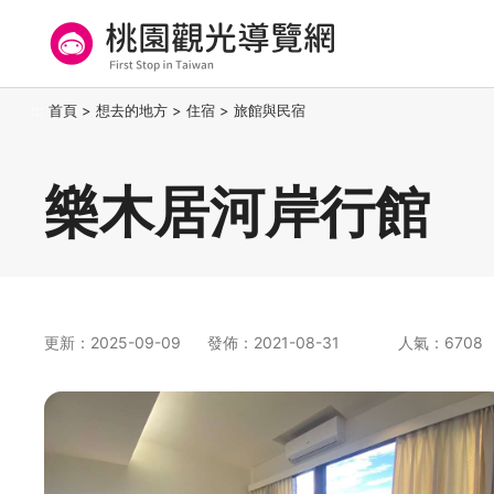
跳
到
主
要
桃園觀光導覽網
:::
首頁
>
想去的地方
>
住宿
>
旅館與民宿
內
容
區
樂木居河岸行館
塊
更新：2025-09-09
發佈：2021-08-31
人氣：6708