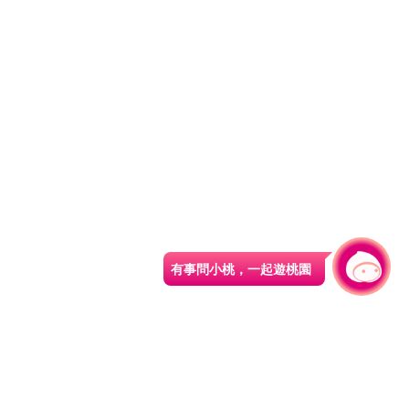
有事問小桃，一起遊桃園
|