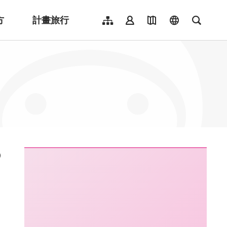
方
計畫旅行
網站導覽
會員登入
地圖導覽
language
全文檢
English
日本語
한국어
簡體中文
Indonesia
ไทย
Người việt nam
:::