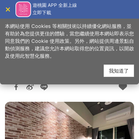
跳
遊桃園 APP 全新上線
到
立即下載
導覽
關閉
主
桃園觀光導覽網
首頁
>
想去的地方
>
住宿
>
旅館與民宿
要
本網站使用 Cookies 等相關技術以持續優化網站服務，並
內
有助於為您提供更佳的體驗，當您繼續使用本網站即表示您
容
同意我們的 Cookie 使用政策。另外，網站提供周邊景點自
賓利酒店
區
動偵測服務，建議您允許本網站取得您的位置資訊，以開啟
塊
及使用此智慧化服務。
我知道了
人氣：3927
更新：2024-01-02
發佈：2022-01-27