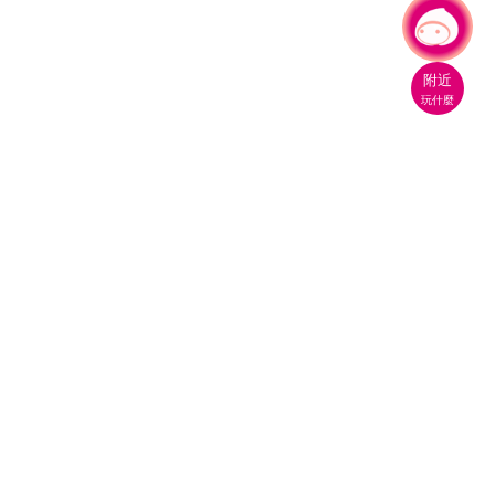
有事問小桃，一起遊桃園
|
附近
玩什麼
桃園市政府觀光旅遊局
330206 桃園市桃園區縣府路1號
電話：(03)332-2101#6209
服務時間：週一至週五
上午8:00至12:00 下午13:00至17:00