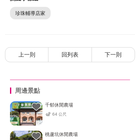
成，呈現當時日式與歐式的融合特色，做為其
經營家族事業，親近鄰里及家人之居所。在鼎
珍珠輔導店家
盛時期，屋內曾居住有四戶家庭，男女老少共
二十餘人，相當熱鬧，屋主亦有保存相關照
片，未來可作為展覽之素材。王家祖厝傳承至
今已88年仍屹立不搖，歷經地震亦未見牆壁有
裂痕，見證當年鄉村仕紳的生活，充滿各式各
上一則
回列表
下一則
樣的生命故事，且此型式的建築在台灣大多數
因都市建設被拆除，目前是具有特色之建築。
2.
老屋建築特色
「林口維多利亞民宿」由王先生的祖父建造，
周邊景點
完工於民國23年，時值日治時期昭和9年。當
時日本致力於西化運動，仿效歐美先進國家成
千郁休閒農場
為時尚風潮，此種融合日本及英國家居風格的
64 公尺
歐風日式建築，在當時頗為流行，與台北市金
華街的行政院院長官邸頗類似，在現今的日本
及義大利的鄉間也尚存有類似的建築樣式，此
桃蘆坑休閒農場