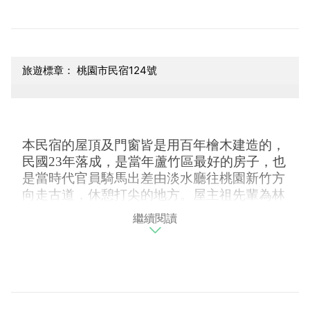
旅遊標章： 桃園市民宿124號
本民宿的屋頂及門窗皆是用百年檜木建造的，
民國23年落成，是當年蘆竹區最好的房子，也
是當時代官員騎馬出差由淡水廳往桃園新竹方
向走古道，休憩打尖的地方。屋主祖先輩為林
口竹林山觀音寺創辦人之一，再遷居至此地。
繼續閱讀
歷經時代變遷，此種房屋在台灣已經極為少
見，門窗造型也類似淡水紅毛城，見證台灣88
年前（民國23年）的生活軌跡和建築特色
，
是
值得探訪的特色建築。現經維護整修設計，讓
「特色老屋再現風華」！竭誠歡迎貴賓蒞臨體