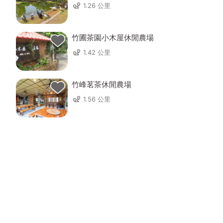
類型的房屋建築在台灣因年代已久，能夠完整
1.26 公里
保留至今已很稀少。
本建築材料使用百年檜木做屋頂及主要支柱，
竹圃茶園小木屋休閒農場
另輔以加強磚造結構，承重牆主要是由兩塊磚
1.42 公里
造，可以抵消地震的力道，雖已使用88年，仍
是堅固耐用、冬暖夏涼。建築物外部配上外國
進口的英式木製門窗設計，採上下拉窗形式，
竹峰茗茶休閒農場
造型獨特，窗戶高度相較台灣常見規格尺寸更
1.56 公里
高，使得室內各處空氣流通、光線充足。而門
扉規格亦有所不同，與現今常見的門扉相較之
下比例較短，且處於建物不同位置的門扉有高
低之分，展現建築物空間的不同層級，如此有
別於台灣日常建築的空間體驗，非常具有特
色。
3.
位處生態豐富的大自然中
本建築位於坑子里的赤塗崎，是桃園最先有人
居住生活的地區之一，但本地區的大部分土地