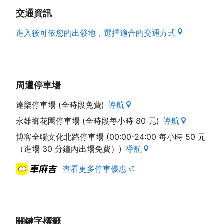
驗88年前的鄉村仕紳的居家生活，帶給您和家
人親友滿滿的幸福回憶！
交通資訊
1.
家族歷史淵源
進入後可依您的出發地，選擇適合的交通方式
西元1751年(雍正28年) 王家祖先第九世如寵公
帶領三個兒子移居林口，於現今林口區東林里
粉寮地區，墾地種植蕃薯，養家糊口，並將多
周遭停車場
餘的蕃薯研磨成粉供應至艋舺，苦心經營奠定
基業，世代相傳，眾悉王厝草寮即是王家磨坊
達樂停車場 (全時段免費)
導航
之處，也是林口粉寮地名的由來。至十一世宗
永雄御花園停車場 (全時段每小時 80 元)
導航
順公遷居至蘆竹庄坑子赤塗崎497蕃地，四子
自立門戶，購置土地種植水稻及茶葉，建立家
博客全聯文化北路停車場 (00:00-24:00 每小時 50 元
園及擴大家族產業
，
並且擔任保正，熱心公益
（進場 30 分鐘內出場免費）)
導航
及地方事務；民國38年林口竹林山觀音寺創辦
查看更多停車優惠
人之一王金生，即是先祖父王傳立的堂兄。
本民宿英式維多利亞風格建築是先祖父王傳立
先生擔任無盡會社社長時，於日治時代昭和九
年(民國23年)委託楊阿虎建築師設計並興建完
關鍵字標籤