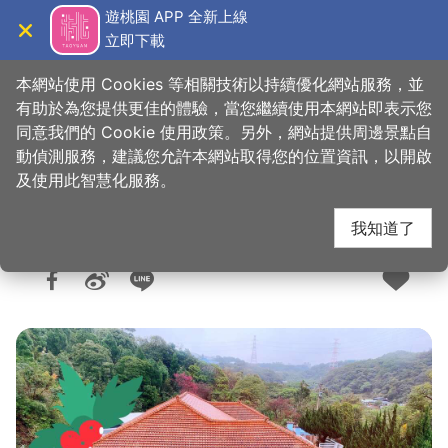
跳
遊桃園 APP 全新上線
到
立即下載
導覽
關閉
主
桃園觀光導覽網
首頁
>
想去的地方
>
住宿
>
旅館與民宿
要
本網站使用 Cookies 等相關技術以持續優化網站服務，並
內
有助於為您提供更佳的體驗，當您繼續使用本網站即表示您
容
同意我們的 Cookie 使用政策。另外，網站提供周邊景點自
林口維多利亞民宿
區
動偵測服務，建議您允許本網站取得您的位置資訊，以開啟
塊
及使用此智慧化服務。
我知道了
人氣：5802
更新：2026-05-04
發佈：2022-04-14