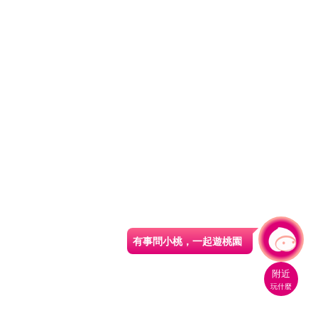
自民國59年被劃入林口都市計畫區，人口外移
情形相當嚴重，固有的生活與歷史文化逐漸式
微，早期耕耘的稻田與茶園因工業化社會而快
速荒廢。
然而，長年實施管制的結果，延遲了地區發展
的進程，但保留了原始的閩南生活樣貌，也使
得周遭環境免於工業汙染的威脅。數十年以
來，山林田地逐漸地荒野化，也形成了野生動
植物的良好棲地，意外造就了豐富的自然生態
景觀，與周遭的南崁及林口新市鎮相比，別有
一番風味，成為了蘆竹的後花園。
近年來，屋主王先生 tony Wang 有感於都會生
活繁忙，回憶早期純樸的生活環境，他自外商
有事問小桃，一起遊桃園
|
公司財務長退休後，因興趣使然而開始著手整
理老屋周遭環境，一切從零開始的園藝生活非
附近
常繁忙但也相當充實，親自清除雜草、園藝整
玩什麼
理，努力至今稍有成果。目前種植有香草園及