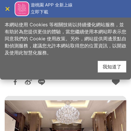
跳
遊桃園 APP 全新上線
到
立即下載
導覽
關閉
主
桃園觀光導覽網
首頁
>
想去的地方
>
住宿
>
旅館與民宿
要
本網站使用 Cookies 等相關技術以持續優化網站服務，並
內
有助於為您提供更佳的體驗，當您繼續使用本網站即表示您
容
同意我們的 Cookie 使用政策。另外，網站提供周邊景點自
智醫康寓
區
動偵測服務，建議您允許本網站取得您的位置資訊，以開啟
塊
及使用此智慧化服務。
我知道了
人氣：2554
更新：2026-07-23
發佈：2022-07-21