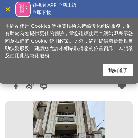
跳
遊桃園 APP 全新上線
到
立即下載
導覽
關閉
主
桃園觀光導覽網
首頁
>
想去的地方
>
住宿
>
旅館與民宿
要
本網站使用 Cookies 等相關技術以持續優化網站服務，並
內
有助於為您提供更佳的體驗，當您繼續使用本網站即表示您
容
同意我們的 Cookie 使用政策。另外，網站提供周邊景點自
彩藤民宿
區
動偵測服務，建議您允許本網站取得您的位置資訊，以開啟
塊
及使用此智慧化服務。
我知道了
人氣：3944
更新：2025-09-09
發佈：2024-02-02