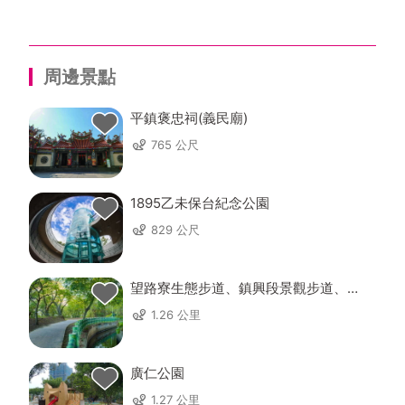
周邊景點
平鎮褒忠祠(義民廟)
765 公尺
1895乙未保台紀念公園
829 公尺
望路寮生態步道、鎮興段景觀步道、過
嶺支渠步道
1.26 公里
廣仁公園
1.27 公里