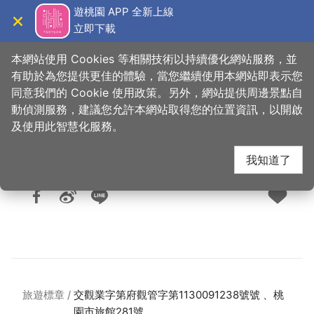
跳
遊桃園 APP 全新上線
到
立即下載
導覽
關閉
主
桃園觀光導覽網
首頁
>
想去的地方
>
住宿
>
旅館與民宿
要
本網站使用 Cookies 等相關技術以持續優化網站服務，並
內
有助於為您提供更佳的體驗，當您繼續使用本網站即表示您
容
同意我們的 Cookie 使用政策。另外，網站提供周邊景點自
沐田汽車旅館
區
動偵測服務，建議您允許本網站取得您的位置資訊，以開啟
塊
及使用此智慧化服務。
我知道了
人氣：1445
更新：2026-06-26
發佈：2024-05-01
旅遊標章
交觀業字第府觀管字第1130091238號號 、桃
園市旅館281號