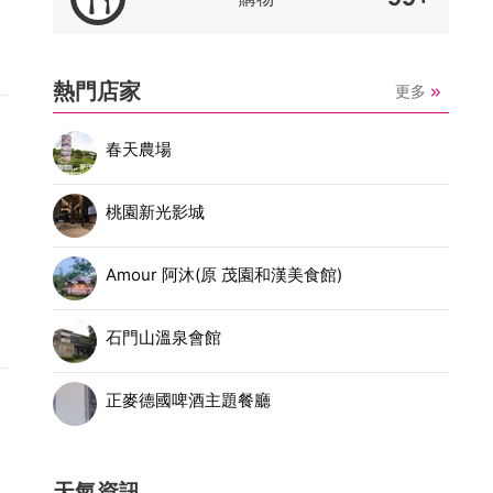
熱門店家
更多
春天農場
桃園新光影城
Amour 阿沐(原 茂園和漢美食館)
石門山溫泉會館
正麥德國啤酒主題餐廳
天氣資訊