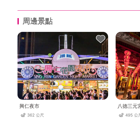
周邊景點
興仁夜市
八德三元
362 公尺
495 公