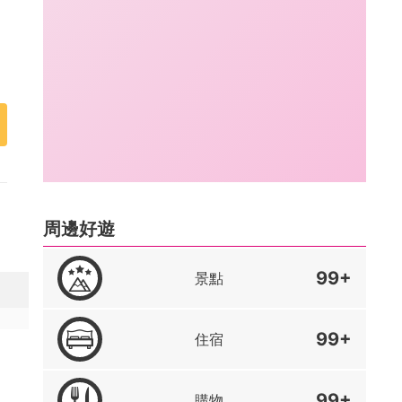
周邊好遊
99+
景點
99+
住宿
99+
購物