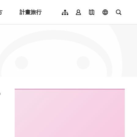
方
計畫旅行
網站導覽
會員登入
地圖導覽
language
全文檢
English
日本語
한국어
簡體中文
Indonesia
ไทย
Người việt nam
:::