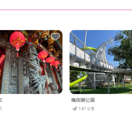
宮
楓樹腳公園
尺
1.47 公里