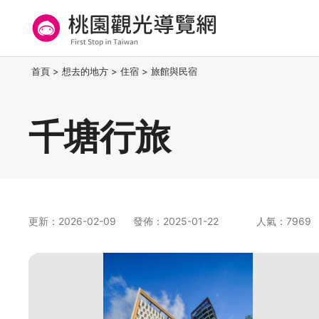
跳
到
主
要
桃園觀光導覽網
:::
首頁
>
想去的地方
>
住宿
>
旅館與民宿
內
容
區
千塘行旅
塊
更新：2026-02-09
發佈：2025-01-22
人氣：7969