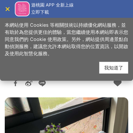
跳
遊桃園 APP 全新上線
到
立即下載
導覽
關閉
主
桃園觀光導覽網
首頁
>
想去的地方
>
住宿
>
旅館與民宿
要
本網站使用 Cookies 等相關技術以持續優化網站服務，並
內
有助於為您提供更佳的體驗，當您繼續使用本網站即表示您
容
同意我們的 Cookie 使用政策。另外，網站提供周邊景點自
遇見126
區
動偵測服務，建議您允許本網站取得您的位置資訊，以開啟
塊
及使用此智慧化服務。
我知道了
人氣：1975
更新：2025-09-09
發佈：2025-04-16