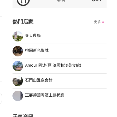
熱門店家
更多
春天農場
桃園新光影城
Amour 阿沐(原 茂園和漢美食館)
石門山溫泉會館
正麥德國啤酒主題餐廳
天氣資訊