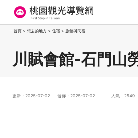
跳
到
主
要
桃園觀光導覽網
:::
首頁
>
想去的地方
>
住宿
>
旅館與民宿
內
容
區
川賦會館-石門山
塊
更新：2025-07-02
發佈：2025-07-02
人氣：2549