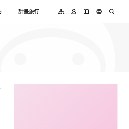
方
計畫旅行
網站導覽
會員登入
地圖導覽
language
全文檢
English
日本語
한국어
簡體中文
Indonesia
ไทย
Người việt nam
:::