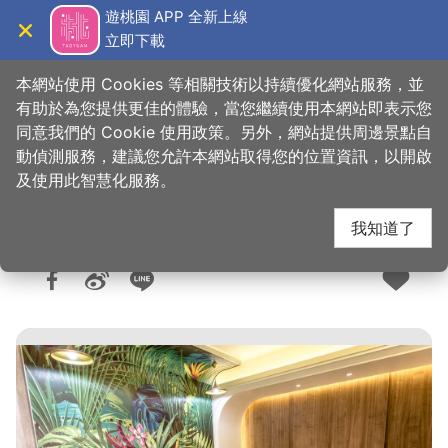
跳
遊桃園 APP 全新上線
到
立即下載
導覽
關閉
主
桃園觀光導覽網
首頁
>
想去的地方
>
住宿
>
旅館與民宿
要
本網站使用 Cookies 等相關技術以持續優化網站服務，並
內
有助於為您提供更佳的體驗，當您繼續使用本網站即表示您
容
同意我們的 Cookie 使用政策。另外，網站提供周邊景點自
愛莉園汽車旅館(2星)
區
動偵測服務，建議您允許本網站取得您的位置資訊，以開啟
塊
及使用此智慧化服務。
我知道了
人氣：1萬
更新：2023-11-27
發佈：2008-10-22