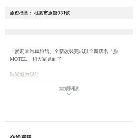
旅遊標章： 桃園市旅館031號
「愛莉園汽車旅館」全新改裝完成以全新店名「點
MOTEL」和大家見面了
時尚魅力設計
KTV
觸控式螢幕點歌、電競級電玩配備、小小孩的童
繼續閱讀
趣房
高質感客房寢具、貼心用品、多媒體功能插座
簡約時尚伴隨輕盈奢華氛圍的客房
安全的專屬停車位、免費WIFI上網、多媒體功能插
座、手機無線快充功能
結合光影的多重享受，竭誠歡迎您的大駕光臨
交通資訊