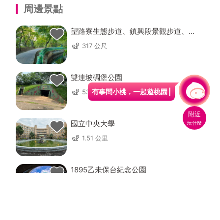
周邊景點
望路寮生態步道、鎮興段景觀步道、過
嶺支渠步道
317 公尺
雙連坡碉堡公園
有事問小桃，一起遊桃園
535 公尺
附近
國立中央大學
玩什麼
1.51 公里
1895乙未保台紀念公園
1.8 公里