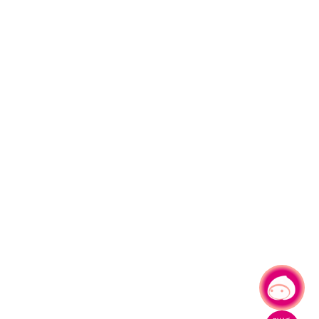
有事問小桃，一起遊桃園
|