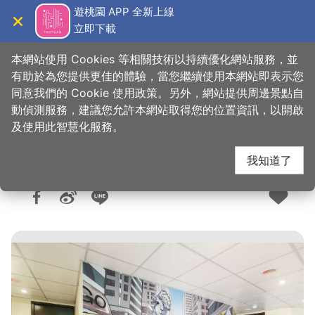
跳
遊桃園 APP 全新上線
到
立即下載
導覽
關閉
主
桃園觀光導覽網
首頁
>
想去的地方
>
住宿
>
旅館與民宿
要
本網站使用 Cookies 等相關技術以持續優化網站服務，並
內
有助於為您提供更佳的體驗，當您繼續使用本網站即表示您
容
同意我們的 Cookie 使用政策。另外，網站提供周邊景點自
花漾旅館
區
動偵測服務，建議您允許本網站取得您的位置資訊，以開啟
塊
及使用此智慧化服務。
我知道了
人氣：6807
更新：2022-12-05
發佈：2008-12-12