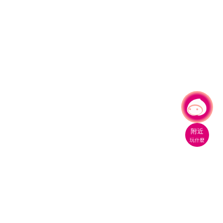
有事問小桃，一起遊桃園
|
附近
玩什麼