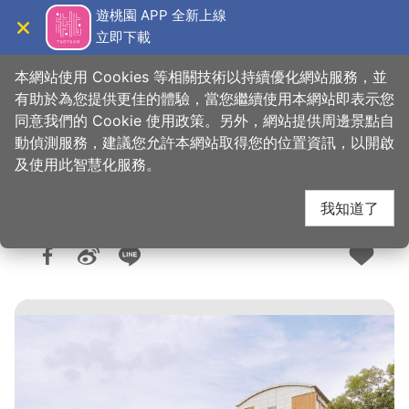
跳
遊桃園 APP 全新上線
到
立即下載
導覽
關閉
主
桃園觀光導覽網
首頁
>
想去的地方
>
住宿
>
旅館與民宿
要
本網站使用 Cookies 等相關技術以持續優化網站服務，並
內
有助於為您提供更佳的體驗，當您繼續使用本網站即表示您
容
同意我們的 Cookie 使用政策。另外，網站提供周邊景點自
渴望會館
區
動偵測服務，建議您允許本網站取得您的位置資訊，以開啟
塊
及使用此智慧化服務。
我知道了
人氣：2.8萬
更新：2026-03-26
發佈：2009-01-12