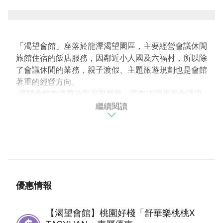
「渴望會館」座落於龍潭渴望園區，主要經營會議休閒
旅館住宿的飯店服務，因鄰近小人國及六福村，所以除
了會議休閒的業務，親子渡假、主題旅遊規劃也是會館
著重的經營方向。
渴望會館有優質的客房與餐廳，還有15間專業會議場
繼續閱讀
地，可供中小企業機關團體舉辦各類型會議與教育訓
練，更適合舉辦大型國際級會議與活動，有游泳池、健
身房、遊戲遊憩區、商店街等多樣休閒設施，可滿足住
客多樣室內休閒娛樂的需求，此外室外萬坪公園更是得
天獨厚的優質環境，可讓到此的旅客享受台灣少見的遼
闊的視野及充滿綠意活氧的環境。四周丘陵環繞的茶園
景觀更是處處可見，構築出和諧悠閒的客家人文氣息，
優惠情報
可讓旅人駐足細細品味，也是渴望會館獨有的特色景
觀。
【渴望會館】桃園好棧「舒華樂桃桃X
與自然環境緊密結合的渴望會館，自建館開始就對環