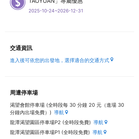
TAOYUAN」專屬優惠
保推動不遺餘力，在2011年獲環保署頒發第一面環保
旅宿店獎牌後，更是積極配合署所推動的各項綠色低碳
2025-10-24~2026-12-31
行動與措施，在環保節能的方面持續努力，也持續受到
各界的肯定，在2013年得到全國首家民營金級環保旅
館的認證，2014年更獲得到企業環保銀級獎的肯定。
渴望會館重視企業社會責任，對環保愛護地球的正面積
交通資訊
極投入，除了善盡地球公民的義務，同時在商業營運也
進入後可依您的出發地，選擇適合的交通方式
獲有正面的效益，這不僅是商業與環保共存的永續經
營，同時也拓展了旅館業與自然環境共存共榮的新商業
模式。
為了地球環境的永續生存，請您支持並積極配合【一次
性拋棄式個人用品減量】的行動。 會館房間內不提
周遭停車場
供：牙刷、牙膏、梳子、刮鬍刀、浴帽、拖鞋等個人用
渴望會館停車場 (全時段每 30 分鐘 20 元（進場 30
品。
分鐘內出場免費）)
導航
感謝您與我們一起「攜手減碳．珍愛地球」入住時，請
自備個人盥洗用品。
龍潭渴望園區停車場P2 (全時段免費)
導航
龍潭渴望園區停車場P1 (全時段免費)
導航
2013 環保旅館 金級獎