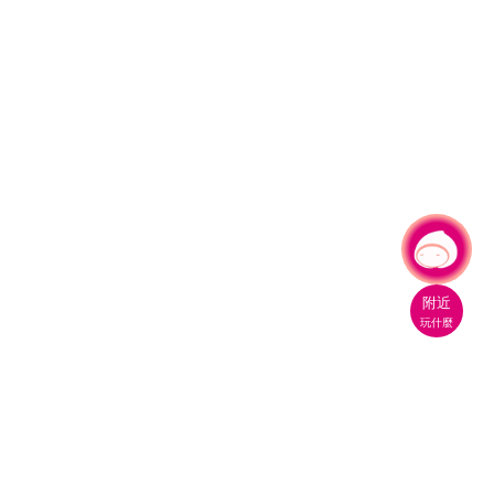
有事問小桃，一起遊桃園
|
附近
玩什麼