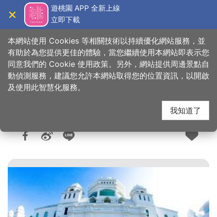
跳
遊桃園 APP 全新上線
到
立即下載
導覽
關閉
主
桃園觀光導覽網
首頁
>
想去的地方
>
住宿
>
旅館與民宿
要
本網站使用 Cookies 等相關技術以持續優化網站服務，並
內
有助於為您提供更佳的體驗，當您繼續使用本網站即表示您
容
同意我們的 Cookie 使用政策。另外，網站提供周邊景點自
君洋城堡旅館
區
動偵測服務，建議您允許本網站取得您的位置資訊，以開啟
塊
及使用此智慧化服務。
我知道了
人氣：1.6萬
更新：2023-05-22
發佈：2010-06-11