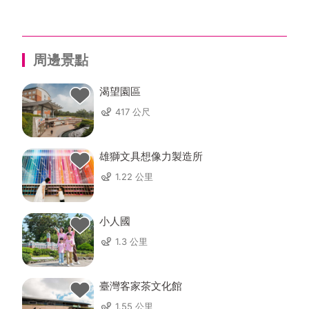
周邊景點
渴望園區
417 公尺
雄獅文具想像力製造所
1.22 公里
小人國
1.3 公里
臺灣客家茶文化館
1.55 公里