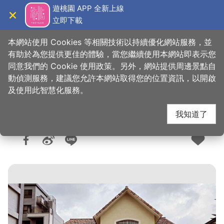
跳
遊桃園 APP 全新上線
到
立即下載
導覽
關閉
主
桃園觀光導覽網
首頁
>
想去的地方
>
住宿
>
旅館與民宿
要
本網站使用 Cookies 等相關技術以持續優化網站服務，並
內
有助於為您提供更佳的體驗，當您繼續使用本網站即表示您
容
同意我們的 Cookie 使用政策。另外，網站提供周邊景點自
馬廄民宿
區
動偵測服務，建議您允許本網站取得您的位置資訊，以開啟
塊
及使用此智慧化服務。
我知道了
人氣：1.6萬
更新：2026-02-12
發佈：2014-12-27