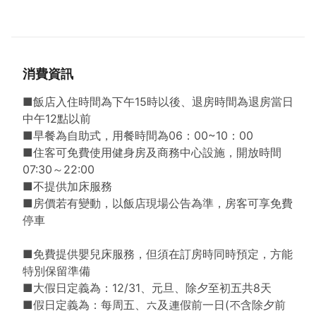
富立登國際大飯店位於桃園南崁溪河畔，擁有187間客
房，設有五大主題餐廳，提供中華料理、咖啡午茶、會
消費資訊
議、宴會桌席等服務；離桃園機場、高鐵桃園站只有
10至15分鐘車程，距南崁交流道只有1.8公里。沿著河
■飯店入住時間為下午15時以後、退房時間為退房當日
畔走路五分鐘就可到達台茂購物中心，地理位置相當優
中午12點以前
越。
■早餐為自助式，用餐時間為06：00~10：00
挑高九米、250坪迎賓大廳，有幅長達21公尺寬幅的原
■住客可免費使用健身房及商務中心設施，開放時間
生風景壁畫，由眼蟲計畫的兩位藝術家呂沐芢先生及焦
07:30～22:00
聖偉先生，以現場即興創作的方式來呈現自然與人文的
■不提供加床服務
關懷主題，在有限的牆面表達無限的意念，是一幅值得
■房價若有變動，以飯店現場公告為準，房客可享免費
觀賞與省思的畫作。
停車
飯店以獨特的設計風格，讓旅客感受低調的奢華時尚；
尤其寬敞明亮的空間，是旅人旅程中身心休憩的最佳停
■免費提供嬰兒床服務，但須在訂房時同時預定，方能
泊點。旅客也可以從房間的設計、家具的擺設、地板的
特別保留準備
質感、浴室的設備、枕被的觸感、床舖的軟硬…等小細
■大假日定義為：12/31、元旦、除夕至初五共8天
節感受到飯店的用心。
■假日定義為：每周五、六及連假前一日(不含除夕前