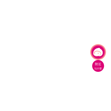
有事問小桃，一起遊桃園
|
附近
玩什麼