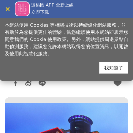
跳
遊桃園 APP 全新上線
到
立即下載
導覽
關閉
主
桃園觀光導覽網
首頁
>
想去的地方
>
住宿
>
旅館與民宿
要
本網站使用 Cookies 等相關技術以持續優化網站服務，並
內
有助於為您提供更佳的體驗，當您繼續使用本網站即表示您
容
同意我們的 Cookie 使用政策。另外，網站提供周邊景點自
富立登國際大飯店
區
動偵測服務，建議您允許本網站取得您的位置資訊，以開啟
塊
及使用此智慧化服務。
我知道了
人氣：2.1萬
更新：2026-02-12
發佈：2013-04-18