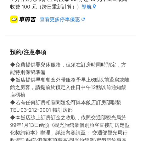
收費 100 元（跨日重新計算）)
導航
查看更多停車優惠
預約/注意事項
◆免費提供嬰兒床服務，但須在訂房時同時預定，方
能特別保留準備
◆飯店提供早餐餐盒外帶服務予早上6點以前退房或離
館之房客，請提前於預定入住日中午12點以前通知飯
店櫃枱
◆若有任何訂房相關問題您可與本飯店訂房部聯繫
TEL:03-212-0001 轉訂房部
◆本飯店線上訂房訂金之收取，依照交通部觀光局於
99年1月13日函頒《觀光旅館業個別旅客直接訂房定型
化契約範本》辦理，詳細內容請至： 交通部觀光局行
政資訊系統\消保事項專區\觀光旅館業\定型契約專區