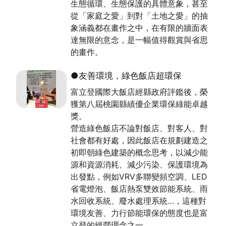
生態循環、生態保護的具體意象，甚至
從「家庭之愛」到對「土地之愛」的抽
象涵義都在畫作之中，在有限的牆面表
達無限的意念，是一幅值得觀賞與省思
的畫作。
●友善環境，綠色飯店超環保
富立登國際大飯店經縣政府評鑑後，榮
獲第八屆桃園縣績優企業環保綠能卓越
獎。
營造綠色飯店不論對飯店、對客人、對
社會都有好處，因此飯店在規劃建造之
初即朝綠色建築的概念思考，以減少能
源和資源消耗、減少污染、保護環境為
出發點，例如VRV多聯變頻空調、LED
省電燈泡、飯店熱泵雙效節能系統、雨
水回收系統、廢水處理系統…，這種對
環境友善、力行節能環保的態度也是富
立登的經營理念之一。