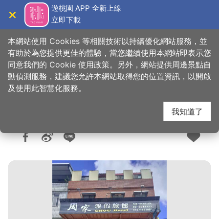
跳
遊桃園 APP 全新上線
到
立即下載
導覽
關閉
主
桃園觀光導覽網
首頁
>
想去的地方
>
住宿
>
旅館與民宿
要
本網站使用 Cookies 等相關技術以持續優化網站服務，並
內
有助於為您提供更佳的體驗，當您繼續使用本網站即表示您
容
同意我們的 Cookie 使用政策。另外，網站提供周邊景點自
周家渡假旅館
區
動偵測服務，建議您允許本網站取得您的位置資訊，以開啟
塊
及使用此智慧化服務。
我知道了
人氣：1.2萬
更新：2023-04-21
發佈：2008-10-13