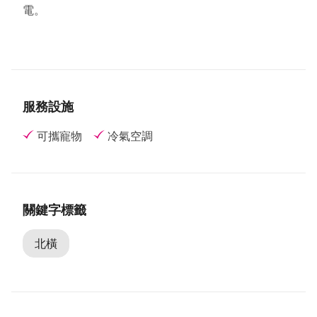
●附有卡拉ＯＫ設備(開放8人以上團體使用)、有線電
電。
視。
●山區無加油站，請於大溪或復興加滿油再上山。
●早上七點以前至晚上七點以後，收費站不收費。
●山區早晚溫差大，請攜帶足夠的禦寒衣物。
●步行一分鐘即可到上巴陵觀景台，前有公共停車場。
服務設施
可攜寵物
冷氣空調
關鍵字標籤
北橫