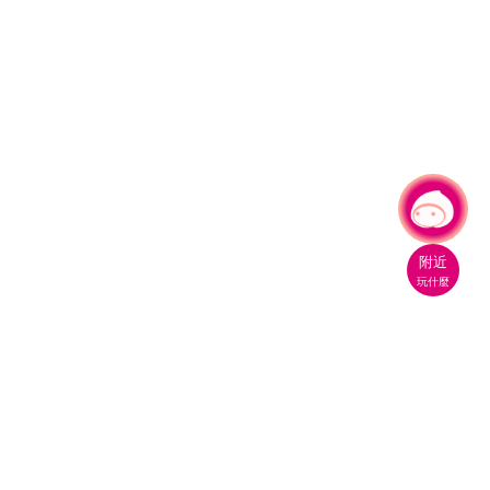
有事問小桃，一起遊桃園
|
附近
玩什麼