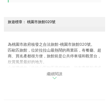
旅遊標章： 桃園市旅館020號
為桃園市政府核發之合法旅館-桃園市旅館020號。
匹歐匹旅館，位於拉拉山最熱鬧的商業區，有餐廳、超
商、買名產都很方便，旅館前是公共停車場和觀景台，
欣賞風景最好的地方。
山嵐環繞的「拉拉山匹歐匹渡假旅館」沒有豪華裝潢或
繼續閱讀
頂級設備，但是有最溫馨乾淨的環境，從套房窗外望去
即可眺望綠意美景，因山區氣候較為潮濕，使用地毯容
易滋生黴菌，「拉拉山匹歐匹渡假旅館」貼心鋪設地
磚，此外每間套房採光良好，皆設有獨立衛浴設備和個
人盥洗用品，以方便、經濟及實惠為主要訴求，用最平
實的價格給您最舒適的住宿空間。