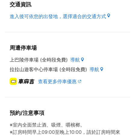
交通資訊
【房價資訊】
雙人房 定價：1600 休息：500
進入後可依您的出發地，選擇適合的交通方式
三人房 定價：2000 休息：500
四人房 定價：2400 休息：500
六人房 定價：3000 休息：500
※農曆春節以定價計
周遭停車場
平日：星期日至星期四
假日：星期五、星期六、國定假日及連續假日
上巴陵停車場 (全時段免費)
導航
拉拉山遊客中心停車場 (全時段免費)
導航
若您需要訂房或想進一步洽詢任何問題，請與『匹歐匹
渡假旅館』聯繫，電話【03-391-2125、0910-
查看更多停車優惠
163855】。
【進退房時間】
進房時間：下午14:00以後。
預約/注意事項
退房時間：上午11:00以前。
※室內全面禁止酒、吸煙、嚼檳榔。
【貼心小叮嚀】
※訂房時間早上09:00至晚上10:00，請於訂房時間來