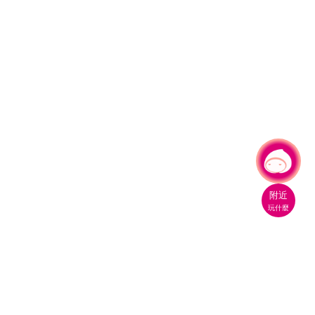
有事問小桃，一起遊桃園
|
附近
玩什麼