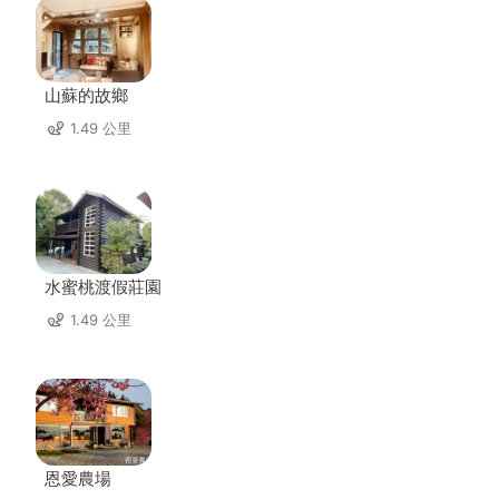
山蘇的故鄉
1.49 公里
水蜜桃渡假莊園
1.49 公里
恩愛農場