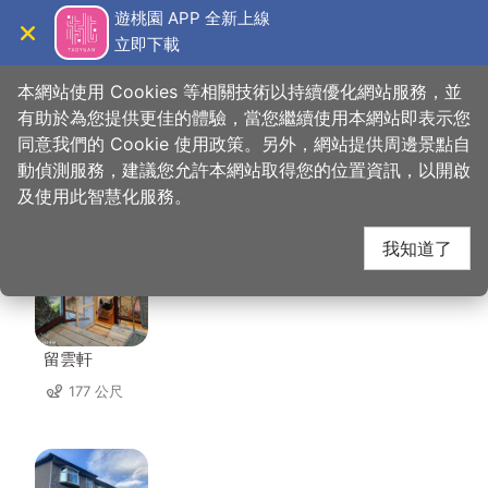
跳
遊桃園 APP 全新上線
到
立即下載
導覽
關閉
主
桃園觀光導覽網
首頁
>
想去的地方
>
住宿
>
達觀山莊
要
本網站使用 Cookies 等相關技術以持續優化網站服務，並
內
有助於為您提供更佳的體驗，當您繼續使用本網站即表示您
容
同意我們的 Cookie 使用政策。另外，網站提供周邊景點自
達觀山莊 周邊住宿
區
動偵測服務，建議您允許本網站取得您的位置資訊，以開啟
塊
及使用此智慧化服務。
共有 47 間店家
我知道了
留雲軒
177 公尺