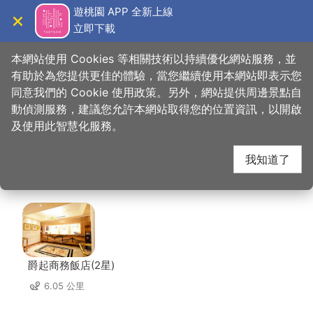
跳
遊桃園 APP 全新上線
到
立即下載
導覽
關閉
主
桃園觀光導覽網
首頁
>
想去的地方
>
住宿
>
貝克漢汽車旅館
要
本網站使用 Cookies 等相關技術以持續優化網站服務，並
內
有助於為您提供更佳的體驗，當您繼續使用本網站即表示您
容
同意我們的 Cookie 使用政策。另外，網站提供周邊景點自
貝克漢汽車旅館 周邊住
區
動偵測服務，建議您允許本網站取得您的位置資訊，以開啟
塊
及使用此智慧化服務。
宿
我知道了
共有 94 間店家
爵起商務飯店(2星)
6.05 公里