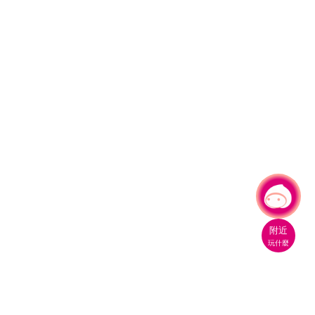
有事問小桃，一起遊桃園
|
附近
玩什麼