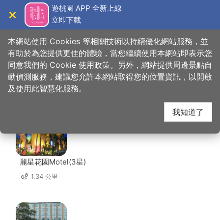
跳
遊桃園 APP 全新上線
到
立即下載
導覽
關閉
主
桃園觀光導覽網
首頁
>
想去的地方
>
住宿
>
三和旅宿
要
本網站使用 Cookies 等相關技術以持續優化網站服務，並
內
有助於為您提供更佳的體驗，當您繼續使用本網站即表示您
容
同意我們的 Cookie 使用政策。另外，網站提供周邊景點自
三和旅宿 周邊住宿
區
動偵測服務，建議您允許本網站取得您的位置資訊，以開啟
塊
及使用此智慧化服務。
共有 105 間店家
我知道了
麗星花園Motel(3星)
1.34 公里