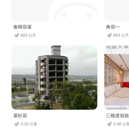
春暉宿屋
角宿一
993 公尺
993 公尺
慕杉居
三橋渡假旅
3.26 公里
3.49 公