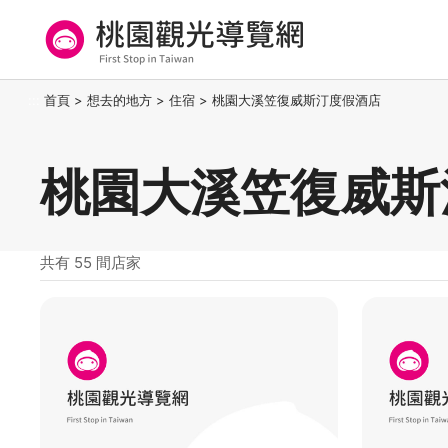
跳
到
主
要
桃園觀光導覽網
:::
首頁
>
想去的地方
>
住宿
>
桃園大溪笠復威斯汀度假酒店
內
容
區
桃園大溪笠復威斯
塊
共有 55 間店家