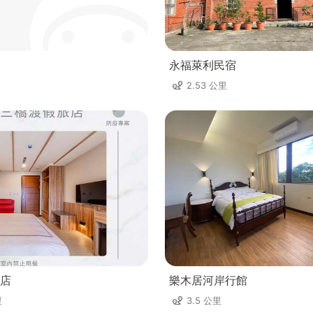
永福萊利民宿
2.53 公里
店
樂木居河岸行館
里
3.5 公里