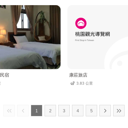
民宿
康莊旅店
里
3.83 公里
1
2
3
4
5