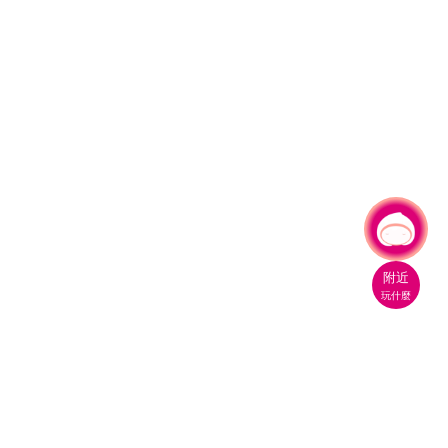
有事問小桃，一起遊桃園
附近
玩什麼