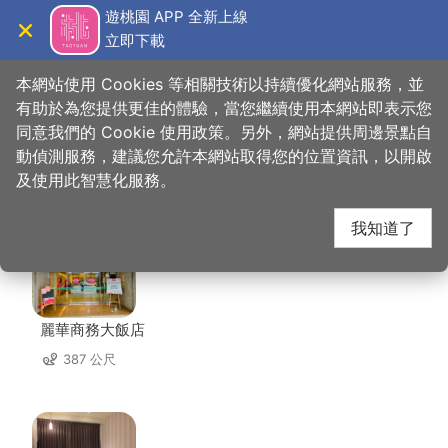
跳
遊桃園 APP 全新上線
到
立即下載
導覽
關閉
主
桃園觀光導覽網
首頁
>
想去的地方
>
住宿
>
花語旅館
要
本網站使用 Cookies 等相關技術以持續優化網站服務，並
內
有助於為您提供更佳的體驗，當您繼續使用本網站即表示您
容
同意我們的 Cookie 使用政策。另外，網站提供周邊景點自
花語旅館 周邊住宿
區
動偵測服務，建議您允許本網站取得您的位置資訊，以開啟
塊
及使用此智慧化服務。
共有 93 間店家
我知道了
麗華商務大飯店
387 公尺