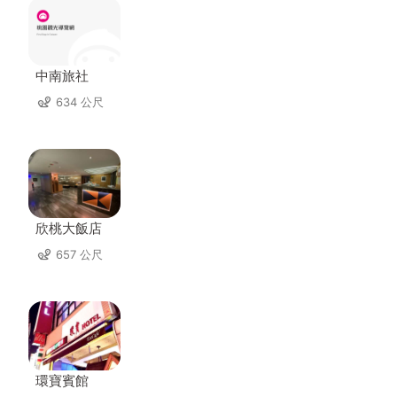
中南旅社
634 公尺
欣桃大飯店
657 公尺
環寶賓館