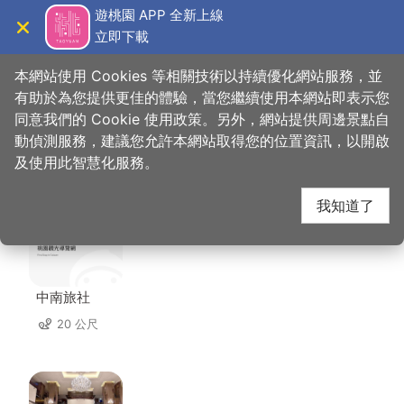
跳
遊桃園 APP 全新上線
到
立即下載
導覽
關閉
主
桃園觀光導覽網
首頁
>
想去的地方
>
住宿
>
天祥旅社
要
本網站使用 Cookies 等相關技術以持續優化網站服務，並
內
有助於為您提供更佳的體驗，當您繼續使用本網站即表示您
容
同意我們的 Cookie 使用政策。另外，網站提供周邊景點自
天祥旅社 周邊住宿
區
動偵測服務，建議您允許本網站取得您的位置資訊，以開啟
塊
及使用此智慧化服務。
共有 118 間店家
我知道了
中南旅社
20 公尺