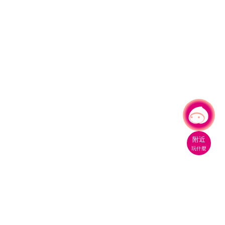
有事問小桃，一起遊桃園
附近
玩什麼