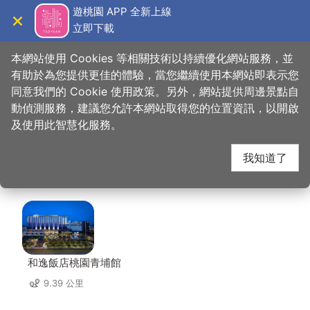
跳
遊桃園 APP 全新上線
到
立即下載
導覽
關閉
主
桃園觀光導覽網
首頁
>
想去的地方
>
住宿
>
秘密花園汽車旅館
要
本網站使用 Cookies 等相關技術以持續優化網站服務，並
內
有助於為您提供更佳的體驗，當您繼續使用本網站即表示您
容
同意我們的 Cookie 使用政策。另外，網站提供周邊景點自
秘密花園汽車旅館 周邊
區
動偵測服務，建議您允許本網站取得您的位置資訊，以開啟
塊
及使用此智慧化服務。
住宿
我知道了
共有 86 間店家
和逸飯店桃園青埔館
9.39 公里