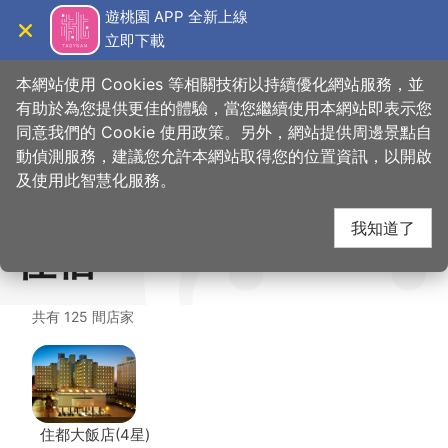
跳
遊桃園 APP 全新上線
到
立即下載
導覽
關閉
主
桃園觀光導覽網
首頁
>
想去的地方
>
住宿
>
摩斯汽車旅館 MosMotel (3星)
要
本網站使用 Cookies 等相關技術以持續優化網站服務，並
內
有助於為您提供更佳的體驗，當您繼續使用本網站即表示您
容
同意我們的 Cookie 使用政策。另外，網站提供周邊景點自
摩斯汽車旅館
區
動偵測服務，建議您允許本網站取得您的位置資訊，以開啟
塊
及使用此智慧化服務。
MosMotel (3星) 周邊
我知道了
住宿
共有 125 間店家
住都大飯店(4星)