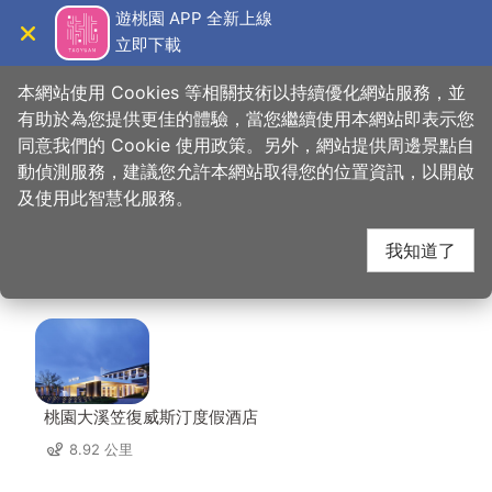
跳
遊桃園 APP 全新上線
到
立即下載
導覽
關閉
主
桃園觀光導覽網
首頁
>
想去的地方
>
住宿
>
基拉耳景觀民宿
要
本網站使用 Cookies 等相關技術以持續優化網站服務，並
內
有助於為您提供更佳的體驗，當您繼續使用本網站即表示您
容
同意我們的 Cookie 使用政策。另外，網站提供周邊景點自
基拉耳景觀民宿 周邊住
區
動偵測服務，建議您允許本網站取得您的位置資訊，以開啟
塊
及使用此智慧化服務。
宿
我知道了
共有 30 間店家
桃園大溪笠復威斯汀度假酒店
8.92 公里