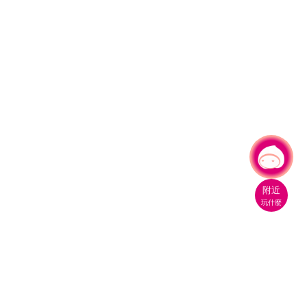
有事問小桃，一起遊桃園
|
附近
玩什麼