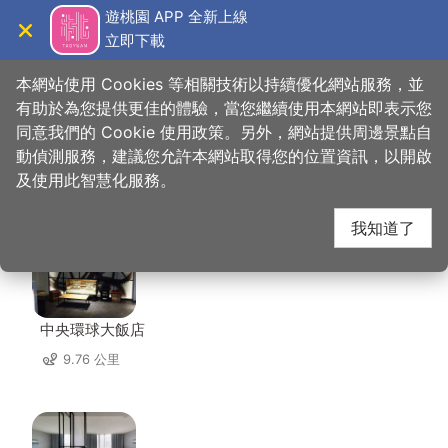
跳
遊桃園 APP 全新上線
到
立即下載
導覽
關閉
主
桃園觀光導覽網
首頁
>
想去的地方
>
住宿
>
太客旅店
要
本網站使用 Cookies 等相關技術以持續優化網站服務，並
內
有助於為您提供更佳的體驗，當您繼續使用本網站即表示您
容
同意我們的 Cookie 使用政策。另外，網站提供周邊景點自
太客旅店 周邊住宿
區
動偵測服務，建議您允許本網站取得您的位置資訊，以開啟
塊
及使用此智慧化服務。
共有 129 間店家
我知道了
中央環球大飯店
9.76 公里