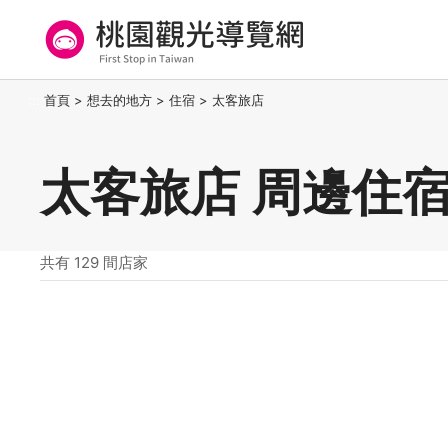
跳
到
主
要
桃園觀光導覽網
:::
首頁
>
想去的地方
>
住宿
>
太客旅店
內
容
區
太客旅店 周邊住
塊
共有 129 間店家