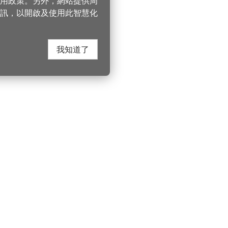
 使用政策。另外，網站提供周
訊，以開啟及使用此智慧化
我知道了
在這裡找到我們
桃園市政府觀光
遊桃園
Instagram
330206 桃園市桃
電話：(03)332-210
園風景區管理處
YouTube
服務時間：週一至