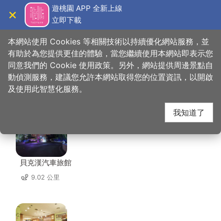
跳
遊桃園 APP 全新上線
到
立即下載
導覽
關閉
主
桃園觀光導覽網
首頁
>
想去的地方
>
住宿
>
麗莊汽車旅館
要
本網站使用 Cookies 等相關技術以持續優化網站服務，並
內
有助於為您提供更佳的體驗，當您繼續使用本網站即表示您
容
同意我們的 Cookie 使用政策。另外，網站提供周邊景點自
麗莊汽車旅館 周邊住宿
區
動偵測服務，建議您允許本網站取得您的位置資訊，以開啟
塊
及使用此智慧化服務。
共有 129 間店家
我知道了
貝克漢汽車旅館
9.02 公里