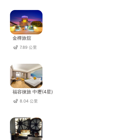
金樺旅舘
7.89 公里
福容徠旅 中壢(4星)
8.04 公里