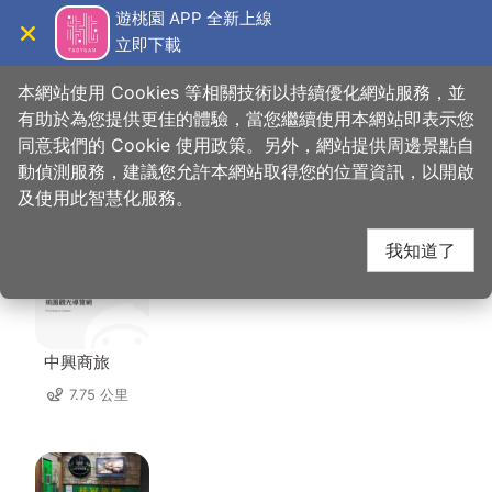
跳
遊桃園 APP 全新上線
到
立即下載
導覽
關閉
主
桃園觀光導覽網
首頁
>
想去的地方
>
住宿
>
林園居民宿
要
本網站使用 Cookies 等相關技術以持續優化網站服務，並
內
有助於為您提供更佳的體驗，當您繼續使用本網站即表示您
容
同意我們的 Cookie 使用政策。另外，網站提供周邊景點自
林園居民宿 周邊住宿
區
動偵測服務，建議您允許本網站取得您的位置資訊，以開啟
塊
及使用此智慧化服務。
共有 80 間店家
我知道了
中興商旅
7.75 公里