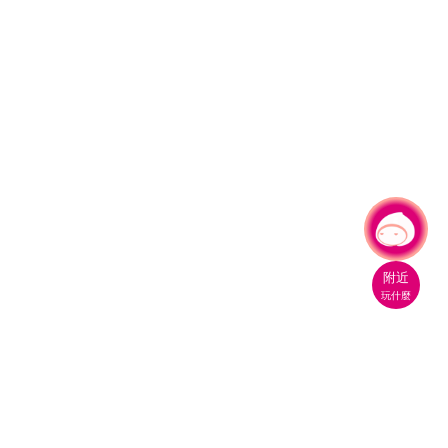
有事問小桃，一起遊桃園
|
附近
玩什麼