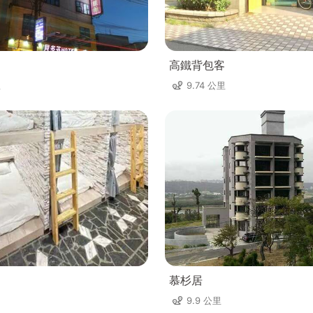
高鐵背包客
里
9.74 公里
慕杉居
9.9 公里