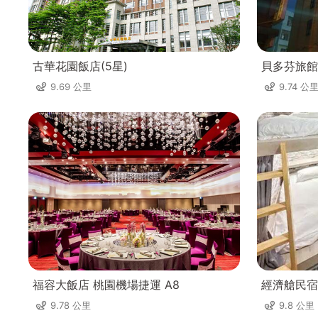
古華花園飯店(5星)
貝多芬旅館
9.69 公里
9.74 公
福容大飯店 桃園機場捷運 A8
經濟艙民宿
9.78 公里
9.8 公里