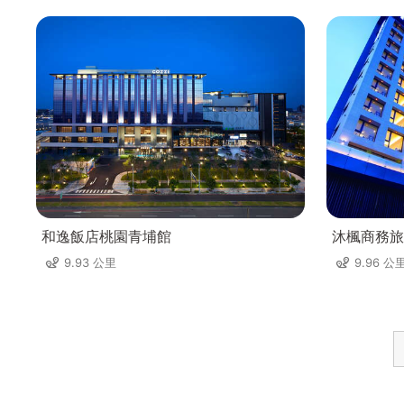
和逸飯店桃園青埔館
沐楓商務旅
9.93 公里
9.96 公