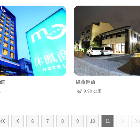
館
綠藤輕旅
里
9.98 公里
6
7
8
9
10
11