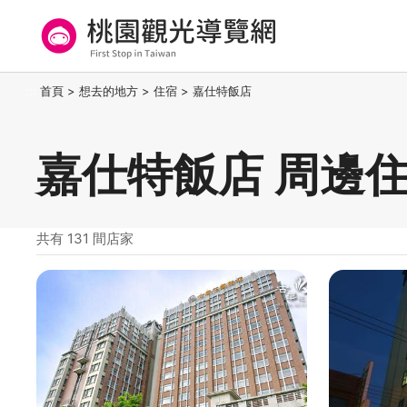
跳
到
主
要
桃園觀光導覽網
:::
首頁
>
想去的地方
>
住宿
>
嘉仕特飯店
內
容
區
嘉仕特飯店 周邊
塊
共有 131 間店家