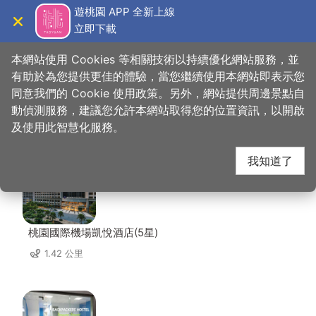
跳
遊桃園 APP 全新上線
到
立即下載
導覽
關閉
主
桃園觀光導覽網
首頁
>
想去的地方
>
住宿
>
町 草休行館
要
本網站使用 Cookies 等相關技術以持續優化網站服務，並
內
有助於為您提供更佳的體驗，當您繼續使用本網站即表示您
容
同意我們的 Cookie 使用政策。另外，網站提供周邊景點自
町 草休行館 周邊住宿
區
動偵測服務，建議您允許本網站取得您的位置資訊，以開啟
塊
及使用此智慧化服務。
共有 42 間店家
我知道了
桃園國際機場凱悅酒店(5星)
1.42 公里