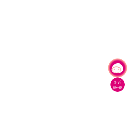
有事問小桃，一起遊桃園
附近
玩什麼