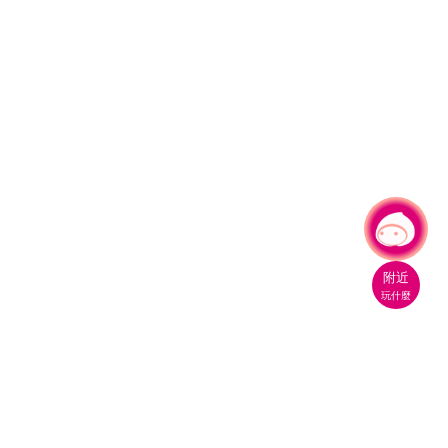
有事問小桃，一起遊桃園
|
附近
玩什麼