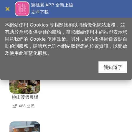
跳
遊桃園 APP 全新上線
到
立即下載
導覽
關閉
主
桃園觀光導覽網
首頁
>
想去的地方
>
住宿
>
雲棧民宿
要
本網站使用 Cookies 等相關技術以持續優化網站服務，並
內
有助於為您提供更佳的體驗，當您繼續使用本網站即表示您
容
同意我們的 Cookie 使用政策。另外，網站提供周邊景點自
雲棧民宿 周邊住宿
區
動偵測服務，建議您允許本網站取得您的位置資訊，以開啟
塊
及使用此智慧化服務。
共有 47 間店家
我知道了
桃山渡假農場
468 公尺