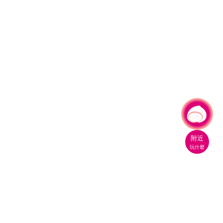
有事問小桃，一起遊桃園
|
附近
玩什麼