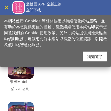
跳
遊桃園 APP 全新上線
到
立即下載
導覽
關閉
主
桃園觀光導覽網
首頁
>
想去的地方
>
住宿
>
悅徠舘
要
本網站使用 Cookies 等相關技術以持續優化網站服務，並
內
有助於為您提供更佳的體驗，當您繼續使用本網站即表示您
容
同意我們的 Cookie 使用政策。另外，網站提供周邊景點自
悅徠舘 周邊住宿
區
動偵測服務，建議您允許本網站取得您的位置資訊，以開啟
塊
及使用此智慧化服務。
共有 65 間店家
我知道了
東楓Motel
270 公尺