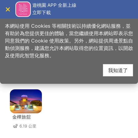
跳
遊桃園 APP 全新上線
到
立即下載
導覽
關閉
主
桃園觀光導覽網
首頁
>
想去的地方
>
住宿
>
和逸飯店桃園青埔館
要
本網站使用 Cookies 等相關技術以持續優化網站服務，並
內
有助於為您提供更佳的體驗，當您繼續使用本網站即表示您
容
同意我們的 Cookie 使用政策。另外，網站提供周邊景點自
和逸飯店桃園青埔館 周
區
動偵測服務，建議您允許本網站取得您的位置資訊，以開啟
塊
及使用此智慧化服務。
邊住宿
我知道了
共有 111 間店家
金樺旅舘
6.19 公里