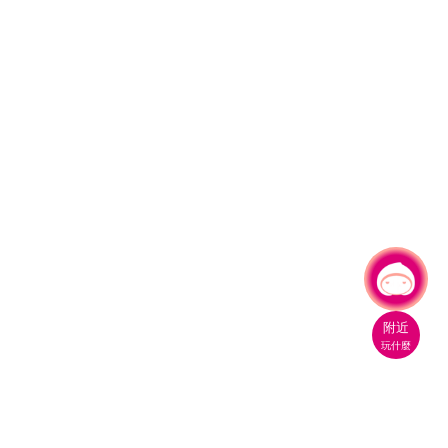
有事問小桃，一起遊桃園
附近
玩什麼