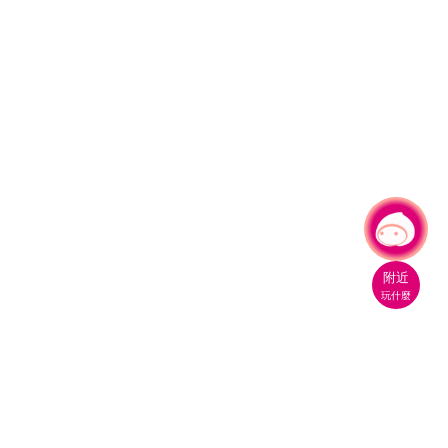
有事問小桃，一起遊桃園
附近
玩什麼