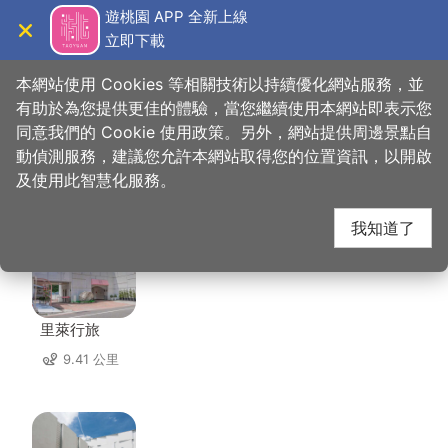
跳
遊桃園 APP 全新上線
到
立即下載
導覽
關閉
主
桃園觀光導覽網
首頁
>
想去的地方
>
住宿
>
青埔商務旅館
要
本網站使用 Cookies 等相關技術以持續優化網站服務，並
內
有助於為您提供更佳的體驗，當您繼續使用本網站即表示您
容
同意我們的 Cookie 使用政策。另外，網站提供周邊景點自
青埔商務旅館 周邊住宿
區
動偵測服務，建議您允許本網站取得您的位置資訊，以開啟
塊
及使用此智慧化服務。
共有 111 間店家
我知道了
里萊行旅
9.41 公里