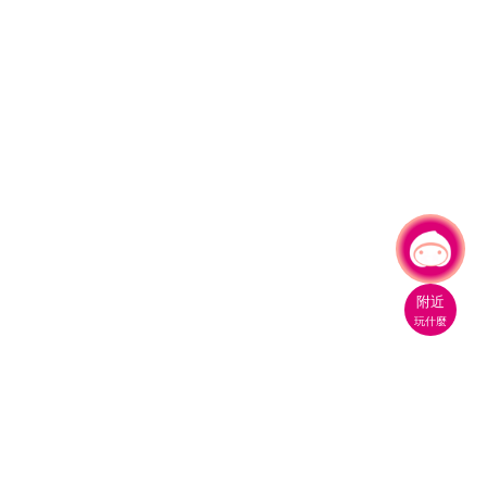
有事問小桃，一起遊桃園
|
附近
玩什麼