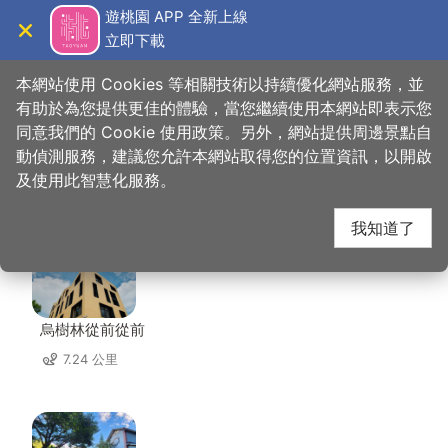
跳
遊桃園 APP 全新上線
到
立即下載
導覽
關閉
主
桃園觀光導覽網
首頁
>
想去的地方
>
住宿
>
永福萊利民宿
要
本網站使用 Cookies 等相關技術以持續優化網站服務，並
內
有助於為您提供更佳的體驗，當您繼續使用本網站即表示您
容
同意我們的 Cookie 使用政策。另外，網站提供周邊景點自
永福萊利民宿 周邊住宿
區
動偵測服務，建議您允許本網站取得您的位置資訊，以開啟
塊
及使用此智慧化服務。
共有 64 間店家
我知道了
烏樹林從前從前
7.24 公里