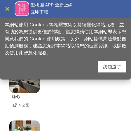
跳
遊桃園 APP 全新上線
到
立即下載
導覽
關閉
主
桃園觀光導覽網
首頁
>
想去的地方
>
住宿
>
蒔薈 iHouse
要
本網站使用 Cookies 等相關技術以持續優化網站服務，並
內
有助於為您提供更佳的體驗，當您繼續使用本網站即表示您
容
同意我們的 Cookie 使用政策。另外，網站提供周邊景點自
蒔薈 iHouse 周邊住宿
區
動偵測服務，建議您允許本網站取得您的位置資訊，以開啟
塊
及使用此智慧化服務。
共有 110 間店家
我知道了
緣心
4 公里