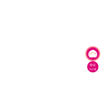
有事問小桃，一起遊桃園
|
附近
玩什麼