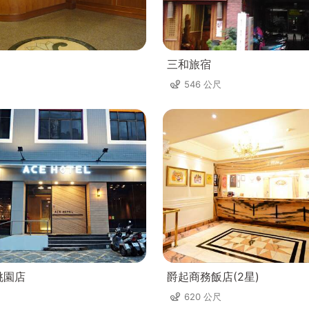
三和旅宿
546 公尺
桃園店
爵起商務飯店(2星)
620 公尺