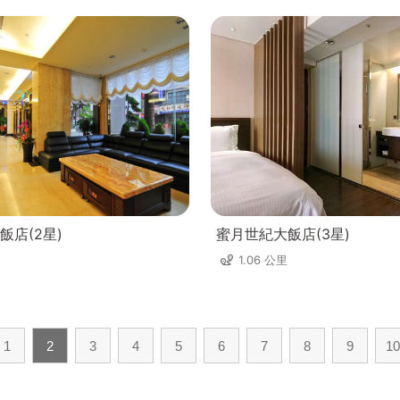
飯店(2星)
蜜月世紀大飯店(3星)
1.06 公里
1
2
3
4
5
6
7
8
9
10