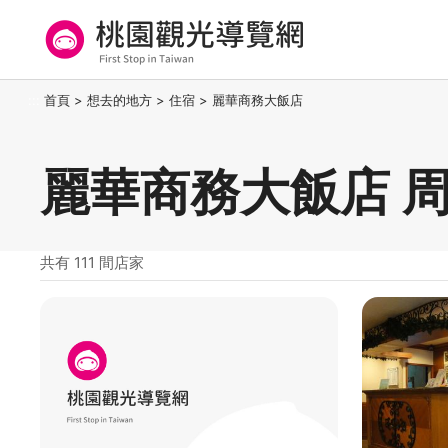
跳
到
主
要
桃園觀光導覽網
:::
首頁
>
想去的地方
>
住宿
>
麗華商務大飯店
內
容
區
麗華商務大飯店 
塊
共有 111 間店家