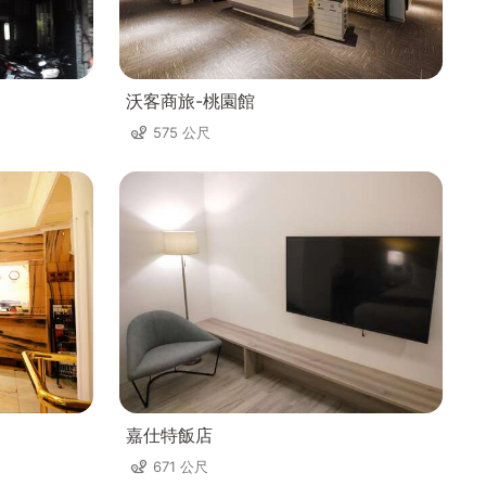
沃客商旅-桃園館
575 公尺
嘉仕特飯店
671 公尺