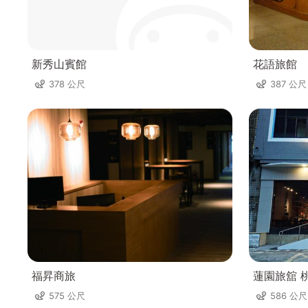
新秀山賓館
花語旅館
378 公尺
387 公尺
福昇商旅
蓮園旅舘 
575 公尺
586 公尺