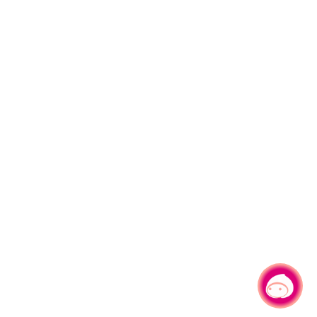
有事問小桃，一起遊桃園
|