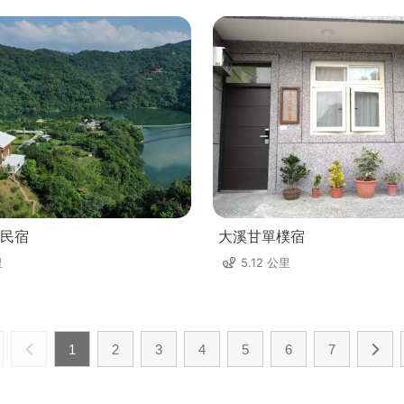
民宿
大溪甘單樸宿
里
5.12 公里
1
2
3
4
5
6
7