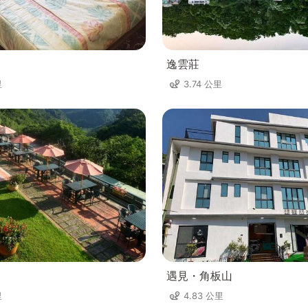
逸雲莊
里
3.74 公里
遇見・角板山
里
4.83 公里