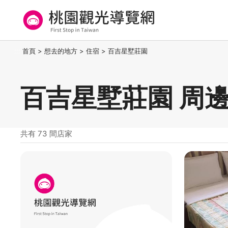
跳
到
主
要
桃園觀光導覽網
:::
首頁
>
想去的地方
>
住宿
>
百吉星墅莊園
內
容
區
百吉星墅莊園 周
塊
共有 73 間店家