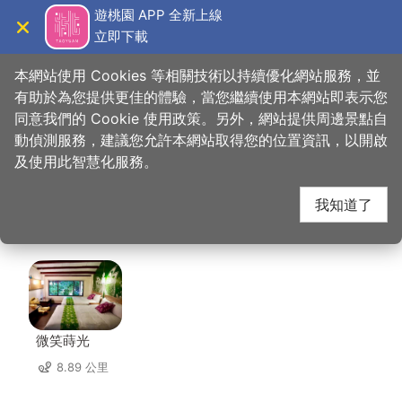
跳
遊桃園 APP 全新上線
到
立即下載
導覽
關閉
主
桃園觀光導覽網
首頁
>
想去的地方
>
住宿
>
溫馨旅館(2星)
要
本網站使用 Cookies 等相關技術以持續優化網站服務，並
內
有助於為您提供更佳的體驗，當您繼續使用本網站即表示您
容
同意我們的 Cookie 使用政策。另外，網站提供周邊景點自
溫馨旅館(2星) 周邊住
區
動偵測服務，建議您允許本網站取得您的位置資訊，以開啟
塊
及使用此智慧化服務。
宿
我知道了
共有 66 間店家
微笑蒔光
8.89 公里