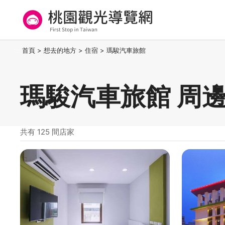
跳
到
主
要
桃園觀光導覽網
:::
首頁
>
想去的地方
>
住宿
>
瑪駿汽車旅館
內
容
區
瑪駿汽車旅館 周
塊
共有 125 間店家