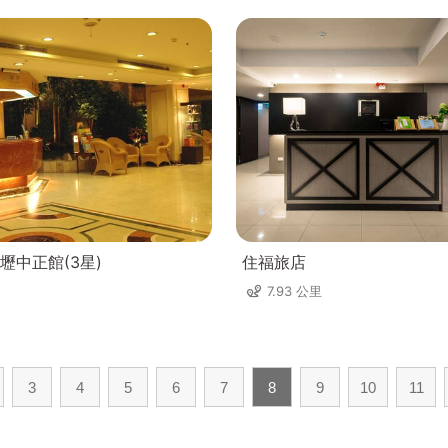
壢中正館(3星)
住福旅店
7.93 公里
3
4
5
6
7
8
9
10
11