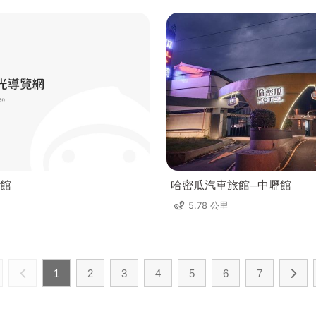
館
哈密瓜汽車旅館─中壢館
5.78 公里
1
2
3
4
5
6
7