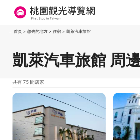
跳
到
主
要
桃園觀光導覽網
:::
首頁
>
想去的地方
>
住宿
>
凱萊汽車旅館
內
容
區
凱萊汽車旅館 周
塊
共有 75 間店家