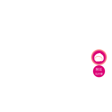
有事問小桃，一起遊桃園
|
附近
玩什麼