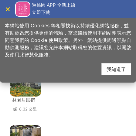
跳
遊桃園 APP 全新上線
到
立即下載
導覽
關閉
主
桃園觀光導覽網
首頁
>
想去的地方
>
住宿
>
賓士旅館
要
本網站使用 Cookies 等相關技術以持續優化網站服務，並
內
有助於為您提供更佳的體驗，當您繼續使用本網站即表示您
容
同意我們的 Cookie 使用政策。另外，網站提供周邊景點自
賓士旅館 周邊住宿
區
動偵測服務，建議您允許本網站取得您的位置資訊，以開啟
塊
及使用此智慧化服務。
共有 133 間店家
我知道了
林園居民宿
8.32 公里