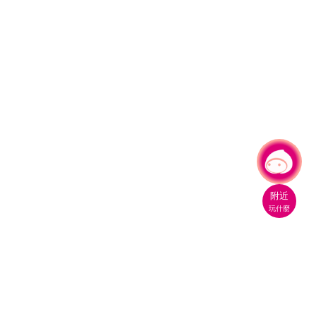
有事問小桃，一起遊桃園
附近
玩什麼