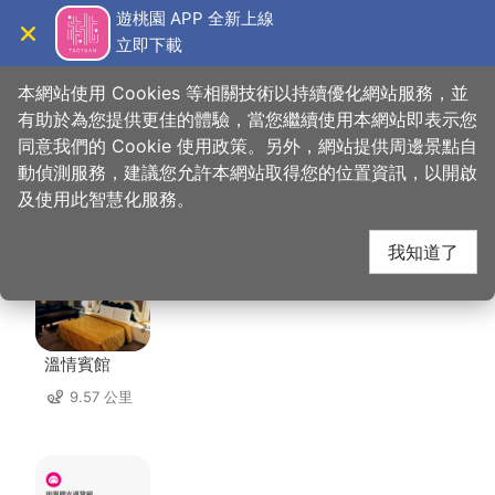
跳
遊桃園 APP 全新上線
到
立即下載
導覽
關閉
主
桃園觀光導覽網
首頁
>
想去的地方
>
住宿
>
雲端商務旅館
要
本網站使用 Cookies 等相關技術以持續優化網站服務，並
內
有助於為您提供更佳的體驗，當您繼續使用本網站即表示您
容
同意我們的 Cookie 使用政策。另外，網站提供周邊景點自
雲端商務旅館 周邊住宿
區
動偵測服務，建議您允許本網站取得您的位置資訊，以開啟
塊
及使用此智慧化服務。
共有 116 間店家
我知道了
溫情賓館
9.57 公里