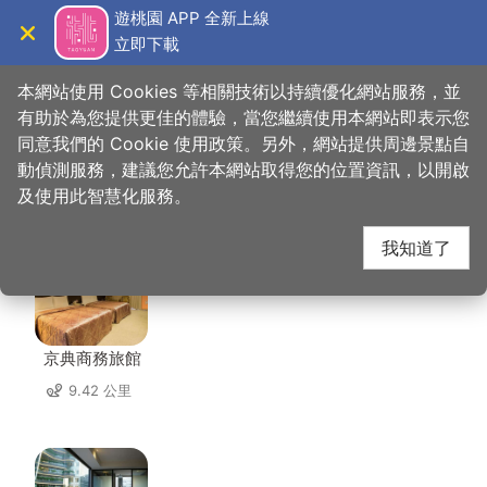
跳
遊桃園 APP 全新上線
到
立即下載
導覽
關閉
主
桃園觀光導覽網
首頁
>
想去的地方
>
住宿
>
凱都大飯店
要
本網站使用 Cookies 等相關技術以持續優化網站服務，並
內
有助於為您提供更佳的體驗，當您繼續使用本網站即表示您
容
同意我們的 Cookie 使用政策。另外，網站提供周邊景點自
凱都大飯店 周邊住宿
區
動偵測服務，建議您允許本網站取得您的位置資訊，以開啟
塊
及使用此智慧化服務。
共有 117 間店家
我知道了
京典商務旅館
9.42 公里