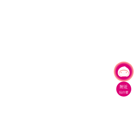
有事問小桃，一起遊桃園
附近
玩什麼