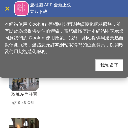
跳
遊桃園 APP 全新上線
到
立即下載
導覽
關閉
主
桃園觀光導覽網
首頁
>
想去的地方
>
住宿
>
日涵旅館
要
本網站使用 Cookies 等相關技術以持續優化網站服務，並
內
有助於為您提供更佳的體驗，當您繼續使用本網站即表示您
容
同意我們的 Cookie 使用政策。另外，網站提供周邊景點自
日涵旅館 周邊住宿
區
動偵測服務，建議您允許本網站取得您的位置資訊，以開啟
塊
及使用此智慧化服務。
共有 123 間店家
我知道了
玫瑰左岸莊園
9.48 公里