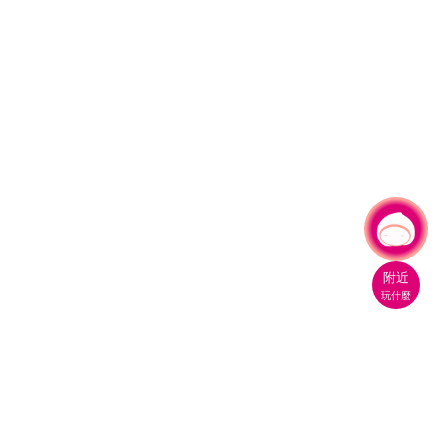
有事問小桃，一起遊桃園
|
附近
玩什麼