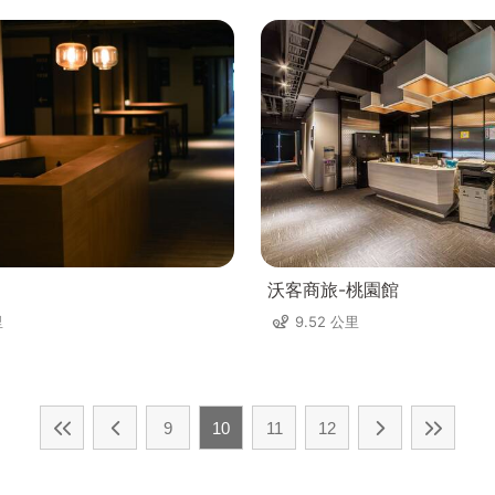
沃客商旅-桃園館
里
9.52 公里
9
10
11
12