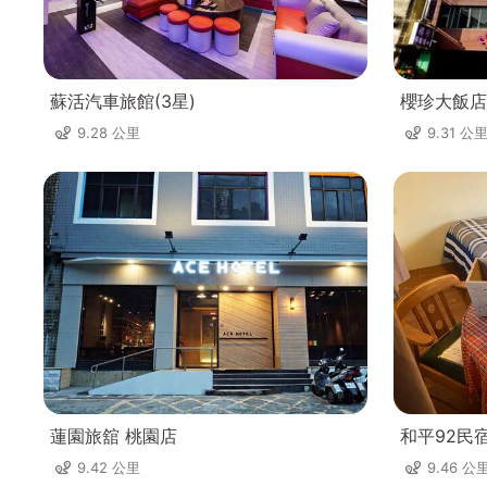
蘇活汽車旅館(3星)
櫻珍大飯店(
9.28 公里
9.31 公
蓮園旅舘 桃園店
和平92民
9.42 公里
9.46 公