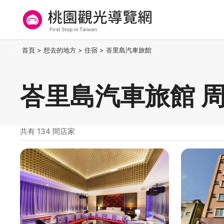
跳
到
主
要
桃園觀光導覽網
:::
首頁
>
想去的地方
>
住宿
>
峇里島汽車旅館
內
容
區
峇里島汽車旅館 
塊
共有 134 間店家