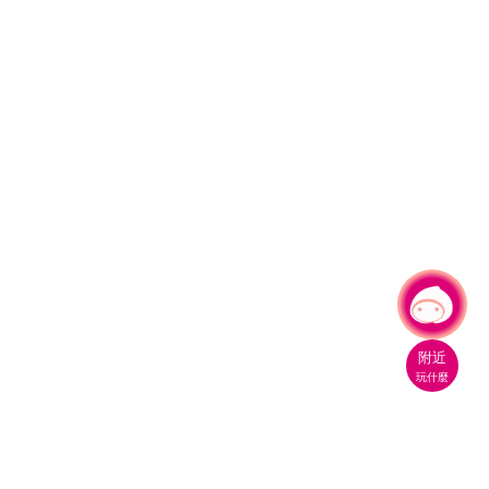
有事問小桃，一起遊桃園
附近
玩什麼