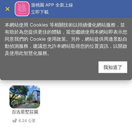
跳
遊桃園 APP 全新上線
到
立即下載
導覽
關閉
主
桃園觀光導覽網
首頁
>
想去的地方
>
住宿
>
伊加伊時尚旅館
要
本網站使用 Cookies 等相關技術以持續優化網站服務，並
內
有助於為您提供更佳的體驗，當您繼續使用本網站即表示您
容
同意我們的 Cookie 使用政策。另外，網站提供周邊景點自
伊加伊時尚旅館 周邊住
區
動偵測服務，建議您允許本網站取得您的位置資訊，以開啟
塊
及使用此智慧化服務。
宿
我知道了
共有 56 間店家
百吉星墅莊園
6.24 公里